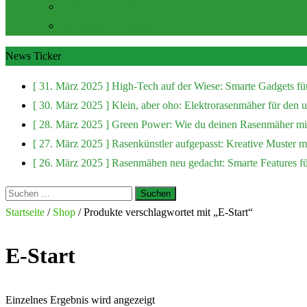
Zubehör und Extras
Rasenmäher Zubehör
News Ticker
[ 31. März 2025 ]
High-Tech auf der Wiese: Smarte Gadgets fü
[ 30. März 2025 ]
Klein, aber oho: Elektrorasenmäher für den
[ 28. März 2025 ]
Green Power: Wie du deinen Rasenmäher mit
[ 27. März 2025 ]
Rasenkünstler aufgepasst: Kreative Muster 
[ 26. März 2025 ]
Rasenmähen neu gedacht: Smarte Features f
Suchen
nach:
Startseite
/
Shop
/ Produkte verschlagwortet mit „E-Start“
E-Start
Einzelnes Ergebnis wird angezeigt