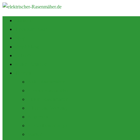
Startseite
Tipps zum Kauf
Shop
Empfehlung
Zubehör
Mulch Funktion
Themen
Akku Rasenmäher
Roboter Rasenmäher
Elektro Rasenmäher
Pflege und Wartung
Allgemein
Produktbewertungen
Marken