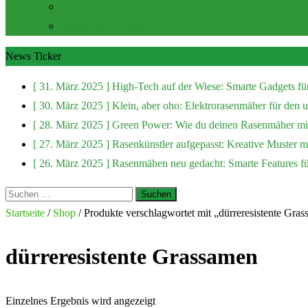
Zubehör und Extras
Rasenmäher Zubehör
News Ticker
[ 31. März 2025 ]
High-Tech auf der Wiese: Smarte Gadgets fü
[ 30. März 2025 ]
Klein, aber oho: Elektrorasenmäher für den
[ 28. März 2025 ]
Green Power: Wie du deinen Rasenmäher mit
[ 27. März 2025 ]
Rasenkünstler aufgepasst: Kreative Muster 
[ 26. März 2025 ]
Rasenmähen neu gedacht: Smarte Features f
Suchen
nach:
Startseite
/
Shop
/ Produkte verschlagwortet mit „dürreresistente Gra
dürreresistente Grassamen
Einzelnes Ergebnis wird angezeigt