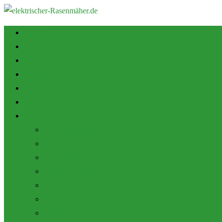
Startseite
Tipps zum Kauf
Shop
Empfehlung
Zubehör
Mulch Funktion
Themen
Akku Rasenmäher
Roboter Rasenmäher
Elektro Rasenmäher
Pflege und Wartung
Allgemein
Produktbewertungen
Marken