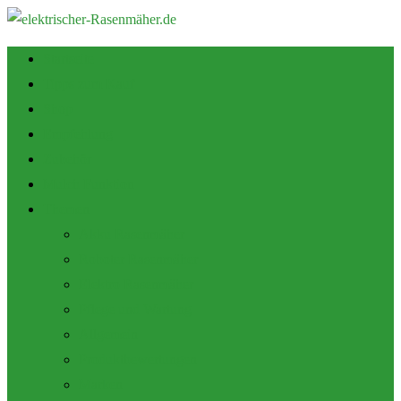
Startseite
Tipps zum Kauf
Shop
Empfehlung
Zubehör
Mulch Funktion
Themen
Akku Rasenmäher
Roboter Rasenmäher
Elektro Rasenmäher
Pflege und Wartung
Allgemein
Produktbewertungen
Marken