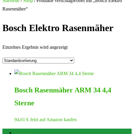
nach:
Startseite
/
Shop
/ Produkte verschlagwortet mit „Bosch Elektro
Rasenmäher“
Bosch Elektro Rasenmäher
Einzelnes Ergebnis wird angezeigt
Bosch Rasenmäher ARM 34 4,4
Sterne
94,61
€
Jetzt auf Amazon kaufen
Impressum