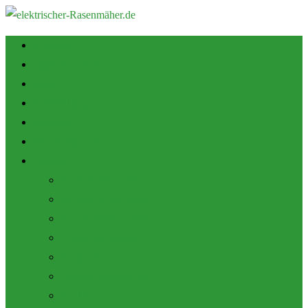
Startseite
Tipps zum Kauf
Shop
Empfehlung
Zubehör
Mulch Funktion
Themen
Akku Rasenmäher
Roboter Rasenmäher
Elektro Rasenmäher
Pflege und Wartung
Allgemein
Produktbewertungen
Marken