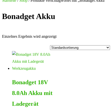
nach:
Startseite
/
Shop
/ Produkte verschlagwortet mit „Bonadget Akku“
Bonadget Akku
Einzelnes Ergebnis wird angezeigt
Bonadget 18V
8.0Ah Akku mit
Ladegerät