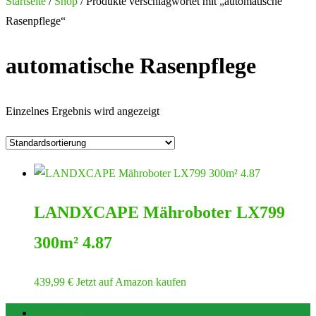
nach:
Startseite
/
Shop
/ Produkte verschlagwortet mit „automatische
Rasenpflege“
automatische Rasenpflege
Einzelnes Ergebnis wird angezeigt
LANDXCAPE Mähroboter LX799
300m² 4.87
439,99
€
Jetzt auf Amazon kaufen
Impressum