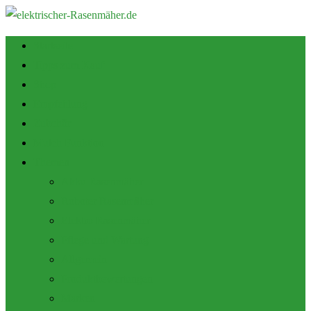
Startseite
Tipps zum Kauf
Shop
Empfehlung
Zubehör
Mulch Funktion
Themen
Akku Rasenmäher
Roboter Rasenmäher
Elektro Rasenmäher
Pflege und Wartung
Allgemein
Produktbewertungen
Marken