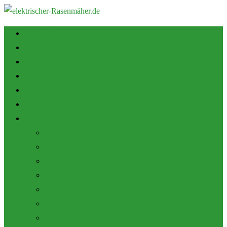
Startseite
Tipps zum Kauf
Shop
Empfehlung
Zubehör
Mulch Funktion
Themen
Akku Rasenmäher
Roboter Rasenmäher
Elektro Rasenmäher
Pflege und Wartung
Allgemein
Produktbewertungen
Marken