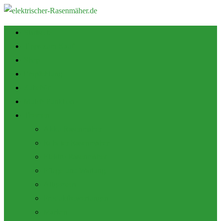
Startseite
Tipps zum Kauf
Shop
Empfehlung
Zubehör
Mulch Funktion
Themen
Akku Rasenmäher
Roboter Rasenmäher
Elektro Rasenmäher
Pflege und Wartung
Allgemein
Produktbewertungen
Marken