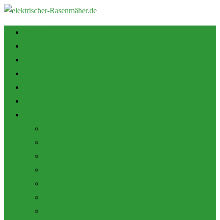
Startseite
Tipps zum Kauf
Shop
Empfehlung
Zubehör
Mulch Funktion
Themen
Akku Rasenmäher
Roboter Rasenmäher
Elektro Rasenmäher
Pflege und Wartung
Allgemein
Produktbewertungen
Marken