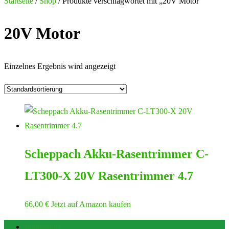
nach:
Startseite
/
Shop
/ Produkte verschlagwortet mit „20V Motor“
20V Motor
Einzelnes Ergebnis wird angezeigt
Scheppach Akku-Rasentrimmer C-
LT300-X 20V Rasentrimmer 4.7
66,00
€
Jetzt auf Amazon kaufen
Impressum