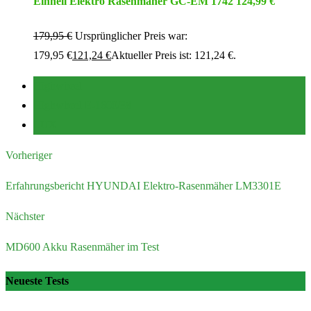
Einhell Elektro Rasenmäher GC-EM 1742 124,99 €
179,95
€
Ursprünglicher Preis war:
179,95 €
121,24
€
Aktueller Preis ist: 121,24 €.
Highwheel
Highwheel E-1600/38
LUX
Vorheriger
Erfahrungsbericht HYUNDAI Elektro-Rasenmäher LM3301E
Nächster
MD600 Akku Rasenmäher im Test
Neueste Tests