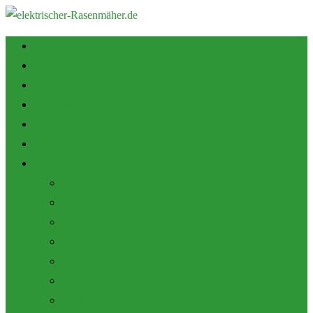
Startseite
Tipps zum Kauf
Shop
Empfehlung
Zubehör
Mulch Funktion
Themen
Akku Rasenmäher
Roboter Rasenmäher
Elektro Rasenmäher
Pflege und Wartung
Allgemein
Produktbewertungen
Marken