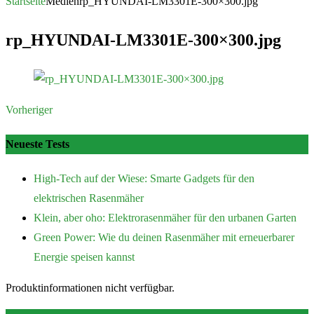
nach:
Startseite
Medien
rp_HYUNDAI-LM3301E-300×300.jpg
rp_HYUNDAI-LM3301E-300×300.jpg
Vorheriger
Neueste Tests
High-Tech auf der Wiese: Smarte Gadgets für den
elektrischen Rasenmäher
Klein, aber oho: Elektrorasenmäher für den urbanen Garten
Green Power: Wie du deinen Rasenmäher mit erneuerbarer
Energie speisen kannst
Produktinformationen nicht verfügbar.