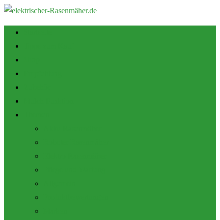
Startseite
Tipps zum Kauf
Shop
Empfehlung
Zubehör
Mulch Funktion
Themen
Akku Rasenmäher
Roboter Rasenmäher
Elektro Rasenmäher
Pflege und Wartung
Allgemein
Produktbewertungen
Marken