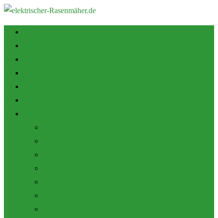
Startseite
Tipps zum Kauf
Shop
Empfehlung
Zubehör
Mulch Funktion
Themen
Akku Rasenmäher
Roboter Rasenmäher
Elektro Rasenmäher
Pflege und Wartung
Allgemein
Produktbewertungen
Marken